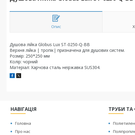
Опис
Х
Душова лійка Globus Lux ST-0250-Q-BB
Верхня лійка | тропік| призначена для душових систем.
Розмір: 250*250 мм
Колір: чорний
Матеріал: Харчова сталь неіржавка SUS304.
НАВІГАЦІЯ
ТРУБИ ТА 
Головна
Поліетилен
Про нас
Поліпропіл