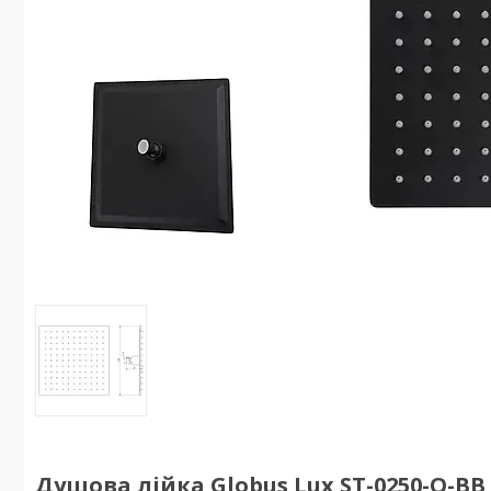
Душова лійка Globus Lux ST-0250-Q-BB