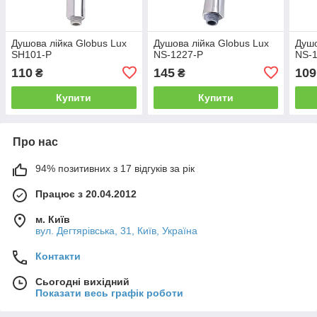
Душова лійка Globus Lux
Душова лійка Globus Lux
Душо
SH101-P
NS-1227-P
NS-
110
145
109
₴
₴
Купити
Купити
Про нас
94% позитивних з 17 відгуків за рік
Працює з 20.04.2012
м. Київ
вул. Дегтярівська, 31, Київ, Україна
Контакти
Сьогодні вихідний
Показати весь графік роботи