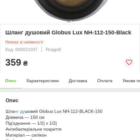
Шланг душовий Globus Lux NH-112-150-Black
Немає в наявності
Код: 000021937
Роздріб
359
₴
Опис
Характеристики
Доставка
Оплата
Умови п
Опис
Шла
нг ду
шовий Globus Lux NH-112-BLACK-150
Довжина — 150 см
Під'єднання — 1/2| x 1/2|
Антибактеріальне покриття
Матеріал — силікон