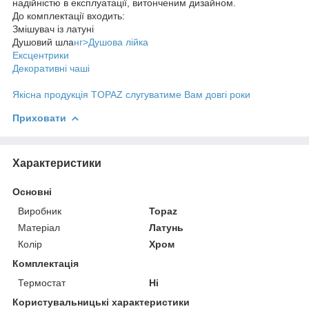
надійністю в експлуатації, витонченим дизайном.
До комплектації входить:
Змішувач із латуні
Душовий шла
нг>Душова лійка
Ексцентрики
Декоративні чаші
Якісна продукція TOPAZ слугуватиме Вам довгі роки
Приховати
Характеристики
Основні
Виробник
Topaz
Матеріал
Латунь
Колір
Хром
Комплектація
Термостат
Ні
Користувальницькі характеристики