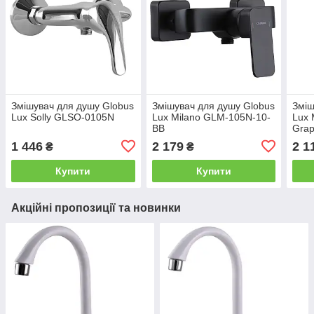
Змішувач для душу Globus
Змішувач для душу Globus
Зміш
Lux Solly GLSO-0105N
Lux Milano GLM-105N-10-
Lux 
BB
Grap
1 446
2 179
2 1
₴
₴
Купити
Купити
Акційні пропозиції та новинки