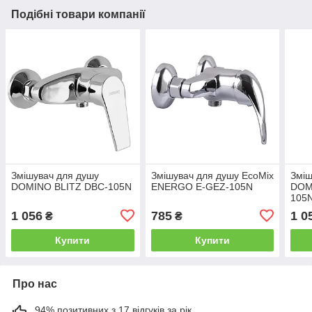
Подібні товари компанії
Змішувач для душу
Змішувач для душу EcoMix
Зміш
DOMINO BLITZ DBC-105N
ENERGO E-GEZ-105N
DOM
105
1 056
785
1 0
₴
₴
Купити
Купити
Про нас
94% позитивних з 17 відгуків за рік