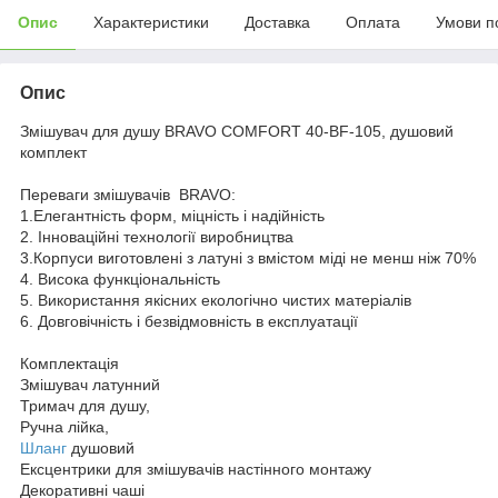
Опис
Характеристики
Доставка
Оплата
Умови п
Опис
Змішувач для душу BRAVO COMFORT 40-BF-105, душовий
комплект
Переваги змішувачів BRAVO:
1.Елегантність форм, міцність і надійність
2. Інноваційні технології виробництва
3.Корпуси виготовлені з латуні з вмістом міді не менш ніж 70%
4. Висока функціональність
5. Використання якісних екологічно чистих матеріалів
6. Довговічність і безвідмовність в експлуатації
Комплектація
Змішувач латунний
Тримач для душу,
Ручна лійка,
Шланг
душовий
Ексцентрики для змішувачів настінного монтажу
Декоративні чаші