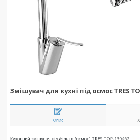
Змішувач для кухні під осмос TRES TO
Опис
Х
Кухонний змішувач під фільтр (осмос) TRES TOP-130462