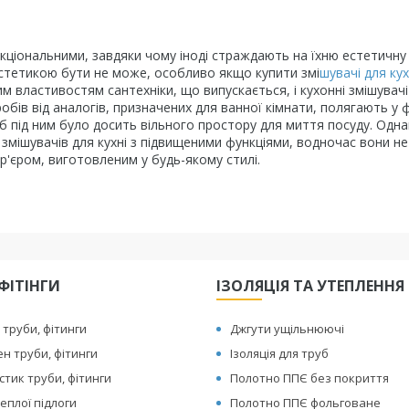
ціональними, завдяки чому іноді страждають на їхню естетичну 
 естетикою бути не може, особливо якщо купити змі
шувачі для кух
м властивостям сантехніки, що випускається, і кухонні змішувачі
обів від аналогів, призначених для ванної кімнати, полягають у 
б під ним було досить вільного простору для миття посуду. Одна
 змішувачів для кухні з підвищеними функціями, водночас вони не
р'єром, виготовленим у будь-якому стилі.
ФІТІНГИ
ІЗОЛЯЦІЯ ТА УТЕПЛЕННЯ
 труби, фітинги
Джгути ущільнюючі
ен труби, фітинги
Ізоляція для труб
тик труби, фітинги
Полотно ППЄ без покриття
еплої підлоги
Полотно ППЄ фольговане