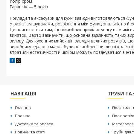
Колір хром
Гарантія — 5 років
Прилади та аксесуари для кухні завжди виготовляються функ
У разі зі змішувачами, розрізнення між функціональністю й
Це пояснюється тим, що виробник приділяє увагу всім якісни
виняток. Варто зазначити, що основна відмінність таких вир
виливу. Для кухонних мийок він завжди великих розмірів, що
виробнику здалося мало і були розроблені численні колекції
втратили естетичності й цілком можуть поєднуватися з інте
НАВІГАЦІЯ
ТРУБИ ТА 
Головна
Поліетилен
Про нас
Поліпропіл
Доставка та оплата
Металоплас
Новини та статі
Труби для т