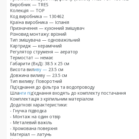
Виробник — TRES
Колекція — TOP
Код виробника — 130462
Країна виробника — Іспанія
Призначення — кухонний змішувач
Різновид монтажу: врізний
Тип змішувача — одноважільний
Картридж — керамічний
Регулятор струменя — аератор
Термостат — немає
Габарити (ВхД): 38.5 х 25 см
Висота вил
иву —
23.5 см
Довжина виливу — 23.5 см
Тип виливу: Поворотний
Під'єднання до фільтра та водопроводу
Шла
нги пі
д'єднання входять до комплекту постачання
Комплектація з кріпильним матеріалом
Додаткові характеристики:
- Гнучка підводка
- Монтаж на один отвір
- Металевий важіль
- Хромована поверхня
Матеріал — латунь