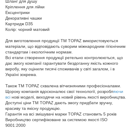
Шланг для душу
Кріплення для лійки
Ексцентрики
Декоративні чашки
Картридж D35
Колір: чорний матовий
Для виготовлення продукції ТМ TOPAZ використовуються
матеріали, що відповідають суворим міжнародним гігієнічним
стандартам і екологічним нормам.
Всі етапи створення продукції ретельно контролюються, що
дає змогу компанії гарантувати бездоганну якість кожного
виробу, яку оцінили тисячі споживачів у світі загалом, і в
Україні зокрема.
Також ТМ TOPAZ схвалена вітчизняними професіоналами.
Щороку компанія вдосконалює свої технології, розробл
яючи
всі
нові моделі, виходячи на новий рівень якості виробництва.
Доступні ціни ТМ TOPAZ дають змогу придбати зручну,
красиву та якісну продукцію.
Гарантія на всі змішувачі марки TOPAZ становить 5 років
Виробництво сертифіковане за системою якості ISO
9001:2000