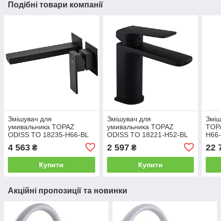
Подібні товари компанії
Змішувач для
Змішувач для
Зміш
умивальника TOPAZ
умивальника TOPAZ
TOP
ODISS TO 18235-H66-BL
ODISS TO 18221-H52-BL
H66
4 563
2 597
22 
₴
₴
Купити
Купити
Акційні пропозиції та новинки