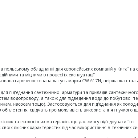
а польському обладнанні для європейських компаній у Китаї на 
дійними та міцними в процесі їх експлуатації.
ьована гарячепресована латунь марки CW 617N, неіржавка сталь
для під'єднання сантехнічної арматури та приладів сантехнічног
 систем водопроводу, а також для підведення води до побутової те
нам, насосам тощо). Застосовуються для під'єднання як холодн
і в обплетення, свідчать про можливість використання гнучкого ш
сних та екологічних матеріалів, що дає змогу під'єднувати її в
своїх якісних характеристик під час використання в технічних с