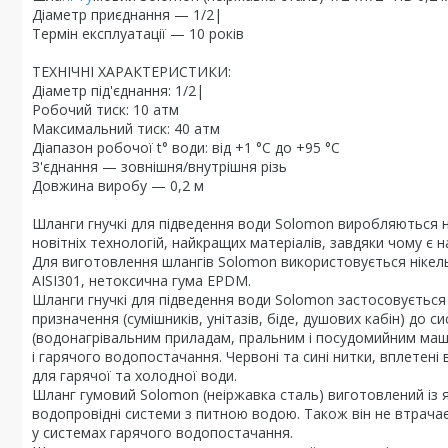
Діаметр приєднання — 1/2|
Термін експлуатації — 10 років
ТЕХНІЧНІ ХАРАКТЕРИСТИКИ:
Діаметр під'єднання: 1/2|
Робочий тиск: 10 атм
Максимальний тиск: 40 атм
Діапазон робочої t° води: від +1 °C до +95 °C
З'єднання — зовнішня/внутрішня різь
Довжина виробу — 0,2 м
Шланги гнучкі для підведення води Solomon виробляються н
новітніх технологій, найкращих матеріалів, завдяки чому є на
Для виготовлення шлангів Solomon використовується нікел
AISI301, нетоксична гума EPDM.
Шланги гнучкі для підведення води Solomon застосовується 
призначення (сумішників, унітазів, біде, душових кабін) до
(водонагрівальним приладам, пральним і посудомийним маши
і гарячого водопостачання. Червоні та сині нитки, вплетен
для гарячої та холодної води.
Шланг гумовий Solomon (неіржавка сталь) виготовлений із які
водопровідні системи з питною водою. Також він не втрачає 
у системах гарячого водопостачання.