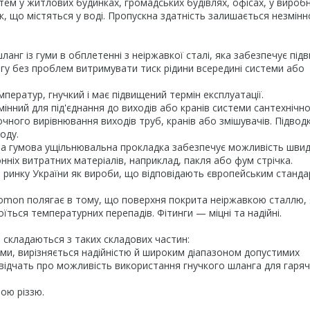
ем у житлових будинках, громадських будівлях, офісах, у вироб
, що містяться у воді. Пропускна здатність залишається незмін
анг із гуми в обплетенні з неіржавкої сталі, яка забезпечує під
ангу без проблем витримувати тиск рідини всередині системи або
ператур, гнучкий і має підвищений термін експлуатації.
амінний для під'єднання до виходів або кранів системи сантехнічн
чного вирівнювання виходів труб, кранів або змішувачів. Підвод
оду.
, а гумова ущільнювальна прокладка забезпечує можливість шви
ніх витратних матеріалів, наприклад, пакля або фум стрічка.
 ринку України як вироби, що відповідають європейським станд
omon полягає в тому, що поверхня покрита неіржавкою сталлю, 
їться температурних перепадів. Фітинги — міцні та надійні.
складаються з таких складових частин:
ми, вирізняється надійністю й широким діапазоном допустимих
 свідчать про можливість використання гнучкого шланга для гаряч
ьою різзю.