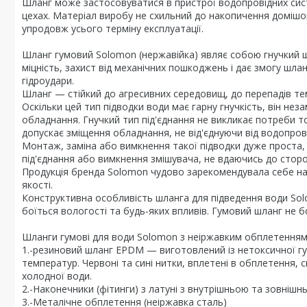
Шланг може застосовуватися в пристрої водопровідних сист
цехах. Матеріал виробу не схильний до накопичення домішок
упродовж усього терміну експлуатації.
Шланг гумовий Solomon (нержавійка) являє собою гнучкий шл
міцність, захист від механічних пошкоджень і дає змогу шл
гідроудари.
Шланг — стійкий до агресивних середовищ, до перепадів тем
Оскільки цей тип підводки води має гарну гнучкість, він нез
обладнання. Гнучкий тип під'єднання не викликає потреби то
допускає зміщення обладнання, не від'єднуючи від водопров
Монтаж, заміна або вимкнення такої підводки дуже проста
під'єднання або вимкнення змішувача, не вдаючись до сторон
Продукція бренда Solomon чудово зарекомендувала себе на
якості.
Конструктивна особливість шланга для підведення води Sol
боїться вологості та будь-яких впливів. Гумовий шланг не бо
Шланги гумові для води Solomon з неіржавким обплетенням 
1.-резиновий шланг EPDM — виготовлений із нетоксичної гу
температур. Червоні та сині нитки, вплетені в обплетення,
холодної води.
2.-Наконечники (фітинги) з латуні з внутрішньою та зовнішн
3.-Металічне обплетення (неіржавка сталь)