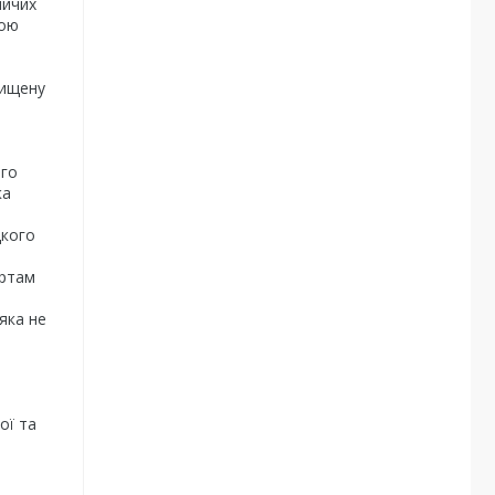
ничих
ною
вищену
ого
ка
дкого
артам
яка не
ої та