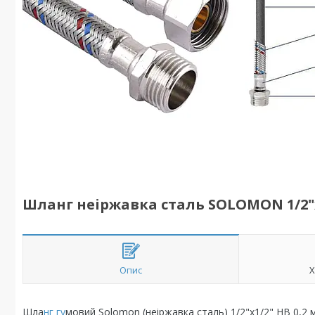
Шланг неіржавка сталь SOLOMON 1/2"х1
Опис
Х
Шла
нг гу
мовий Solomon (неіржавка сталь) 1/2"х1/2" НВ 0,2 