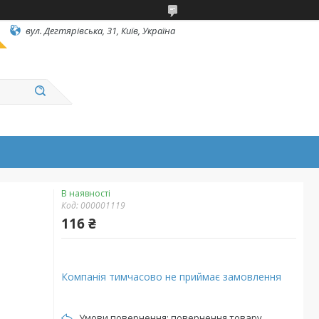
вул. Дегтярівська, 31, Київ, Україна
В наявності
Код:
000001119
116 ₴
Компанія тимчасово не приймає замовлення
повернення товару