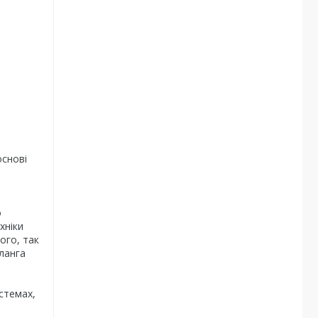
основі
о
хніки
ого, так
ланга
истемах,