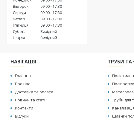
Понеділок
09:00
17:30
Вівторок
09:00
17:30
Середа
09:00
17:30
Четвер
09:00
17:30
Пʼятниця
09:00
17:30
Субота
Вихідний
Неділя
Вихідний
НАВІГАЦІЯ
ТРУБИ ТА 
Головна
Поліетилен
Про нас
Поліпропіл
Доставка та оплата
Металоплас
Новини та статі
Труби для т
Контакти
Каналізаці
Відгуки
Шланги по