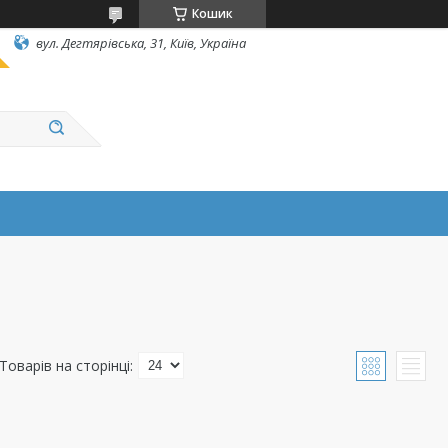
Кошик
вул. Дегтярівська, 31, Київ, Україна
і