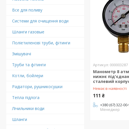
Все для поливу
Системи для очищення води
Шланги газовые
Поліетиленові труби, фітинги
Змішувачі
Труби та фітинги
000003287
Манометр 8 атм
Котли, бойлери
нижнє під'єдна
сталевий корпу
Радіатори, рушникосушки
Немає в наявності
111 ₴
Тепла підлога
+380 (67) 322-00
Лічильники води
Менеджер
Шланги