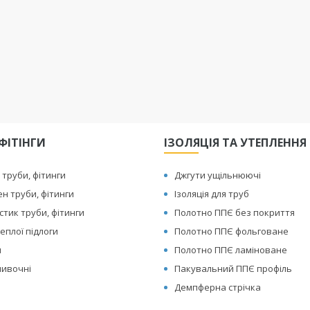
ФІТІНГИ
ІЗОЛЯЦІЯ ТА УТЕПЛЕННЯ
 труби, фітинги
Джгути ущільнюючі
ен труби, фітинги
Ізоляція для труб
тик труби, фітинги
Полотно ППЄ без покриття
еплої підлоги
Полотно ППЄ фольговане
я
Полотно ППЄ ламіноване
ливочні
Пакувальний ППЄ профіль
Демпферна стрічка