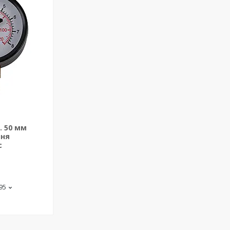
. 50 мм
ння
с
-95