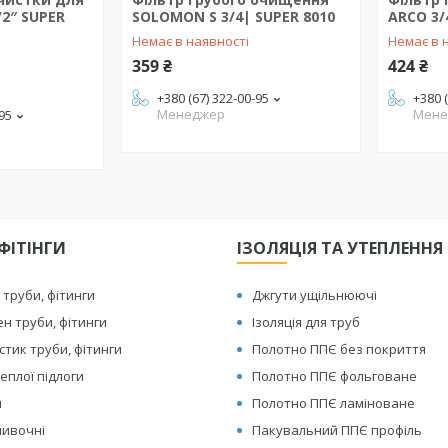
2″ SUPER
SOLOMON S 3/4| SUPER 8010
ARCO 3/
Немає в наявності
Немає в 
359 ₴
424 ₴
+380 (67) 322-00-95
+380 
Менеджер
Мене
-95
ФІТІНГИ
ІЗОЛЯЦІЯ ТА УТЕПЛЕННЯ
 труби, фітинги
Джгути ущільнюючі
ен труби, фітинги
Ізоляція для труб
тик труби, фітинги
Полотно ППЄ без покриття
еплої підлоги
Полотно ППЄ фольговане
я
Полотно ППЄ ламіноване
ливочні
Пакувальний ППЄ профіль