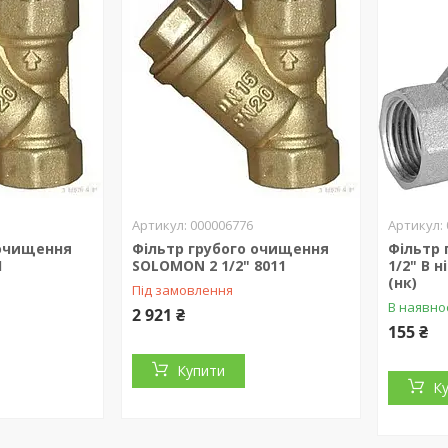
000006776
 очищення
Фільтр грубого очищення
Фільтр
1
SOLOMON 2 1/2" 8011
1/2" В 
(нк)
Під замовлення
В наявно
2 921 ₴
155 ₴
Купити
К