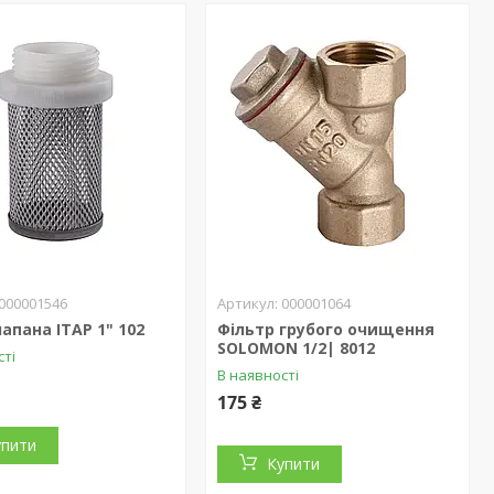
000001546
000001064
лапана ITAP 1" 102
Фільтр грубого очищення
SOLOMON 1/2| 8012
сті
В наявності
175 ₴
упити
Купити