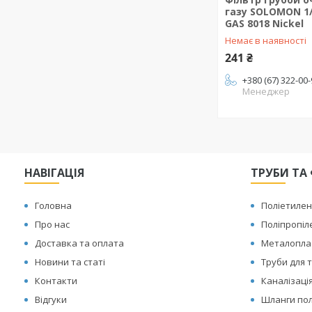
газу SOLOMON 1/
GAS 8018 Nickel
Немає в наявності
241 ₴
+380 (67) 322-00
Менеджер
НАВІГАЦІЯ
ТРУБИ ТА 
Головна
Поліетилен
Про нас
Поліпропіл
Доставка та оплата
Металоплас
Новини та статі
Труби для т
Контакти
Каналізаці
Відгуки
Шланги по