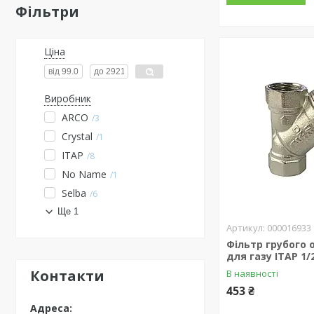
Фільтри
Ціна
Виробник
ARCO
3
Crystal
1
ITAP
8
No Name
1
Selba
6
Ще 1
000016933
Фільтр грубого
для газу ITAP 1/
Контакти
В наявності
453 ₴