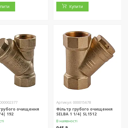
упити
Купити
000002377
000015678
 грубого очищення
Фільтр грубого очищення
/4| 192
SELBA 1 1/4| SL1512
сті
В наявності