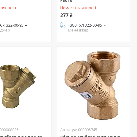
F8016
наявності
Немає в наявності
277 ₴
(67) 322-00-95
+380 (67) 322-00-95
джер
Менеджер
000008035
000005745
 грубого очищення
Фільтр грубого очищення