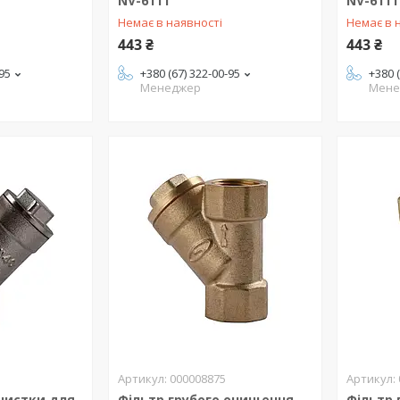
NV-6111
NV-6111
Немає в наявності
Немає в 
443 ₴
443 ₴
-95
+380 (67) 322-00-95
+380 
Менеджер
Мене
000008875
очистки для
Фільтр грубого очищення
Фільтр