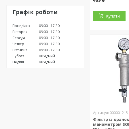
489 ₴
Графік роботи
Купити
Понеділок
09:00
17:30
Вівторок
09:00
17:30
Середа
09:00
17:30
Четвер
09:00
17:30
Пʼятниця
09:00
17:30
Субота
Вихідний
Неділя
Вихідний
000001215
Фільтр із краном
манометром SO