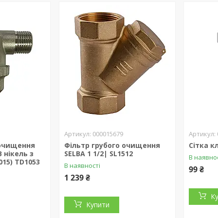
000015679
 очищення
Фільтр грубого очищення
Сітка к
 нікель з
SELBA 1 1/2| SL1512
В наявно
015) TD1053
В наявності
99 ₴
1 239 ₴
К
Купити