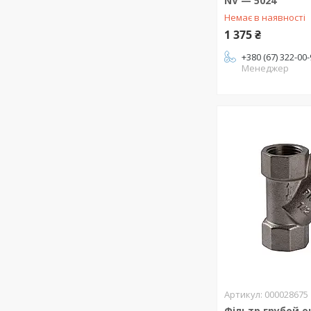
NV — 5024
Немає в наявності
1 375 ₴
+380 (67) 322-00
Менеджер
000028675
Фільтр грубой 