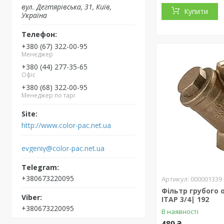
вул. Дегтярівська, 31, Київ,
Купити
Україна
+380 (67) 322-00-95
Менеджер
+380 (44) 277-35-65
Офіс
+380 (68) 322-00-95
Менеджер по тарі
http://www.color-pac.net.ua
evgeniy@color-pac.net.ua
+380673220095
000001339
Фільтр грубого
ITAP 3/4| 192
+380673220095
В наявності