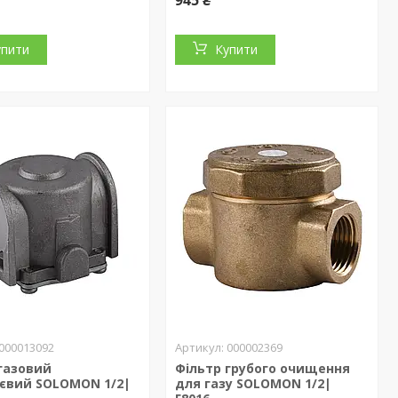
945 ₴
упити
Купити
000013092
000002369
газовий
Фільтр грубого очищення
ієвий SOLOMON 1/2|
для газу SOLOMON 1/2|