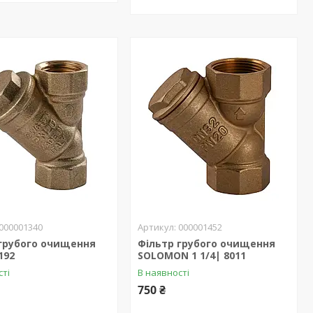
000001340
000001452
 грубого очищення
Фільтр грубого очищення
192
SOLOMON 1 1/4| 8011
сті
В наявності
750 ₴