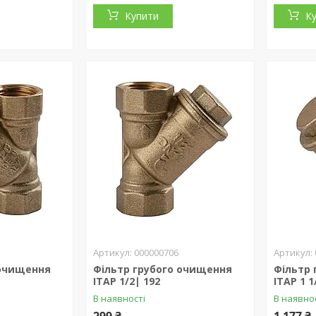
Купити
К
000000706
 очищення
Фільтр грубого очищення
Фільтр
ITAP 1/2| 192
ITAP 1 1
В наявності
В наявно