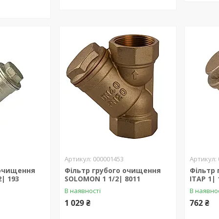
000001453
 очищення
Фільтр грубого очищення
Фільтр
2| 193
SOLOMON 1 1/2| 8011
ITAP 1| 
В наявності
В наявно
1 029 ₴
762 ₴