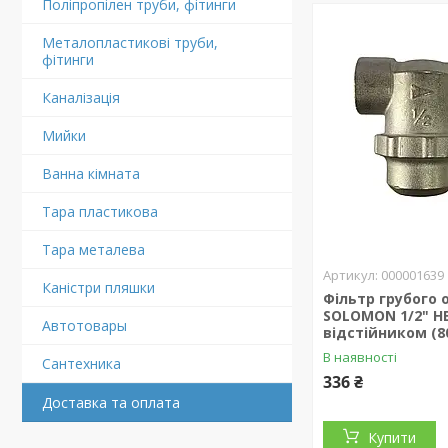
Поліпропілен труби, фітинги
Металопластикові труби,
фітинги
Каналізація
Мийки
Ванна кімната
Тара пластикова
Тара металева
000001639
Каністри пляшки
Фільтр грубого
SOLOMON 1/2" НВ
Автотовары
відстійником (8
В наявності
Сантехника
336 ₴
Доставка та оплата
Купити