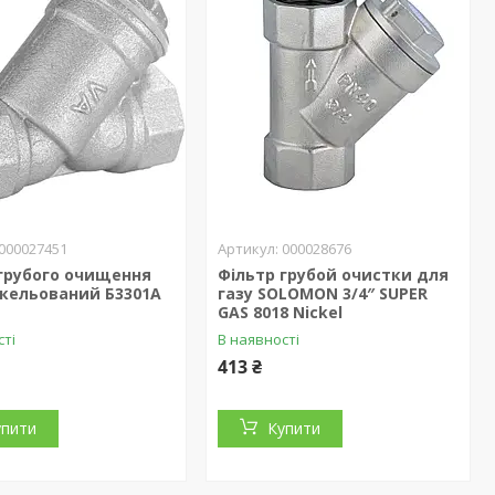
000027451
000028676
 грубого очищення
Фільтр грубой очистки для
нікельований Б3301А
газу SOLOMON 3/4″ SUPER
GAS 8018 Nickel
сті
В наявності
413 ₴
упити
Купити