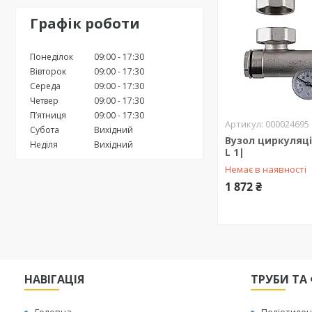
Графік роботи
Понеділок
09:00
17:30
Вівторок
09:00
17:30
Середа
09:00
17:30
Четвер
09:00
17:30
Пʼятниця
09:00
17:30
000024695
Субота
Вихідний
Вузол циркуляці
Неділя
Вихідний
L 1|
Немає в наявності
1 872 ₴
НАВІГАЦІЯ
ТРУБИ ТА 