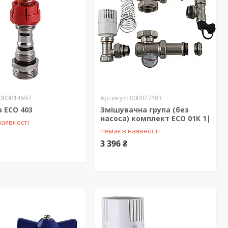
000014697
000027483
 ECO 403
Змішувачна група (без
насоса) комплект ECO 01К 1|
наявності
Немає в наявності
3 396 ₴