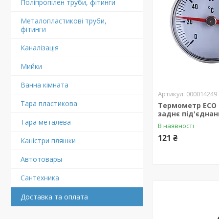
Поліпропілен труби, фітинги
Металопластикові труби,
фітинги
Каналізація
Мийки
Ванна кімната
000014249
Тара пластикова
Термометр ECO 4
заднє під'єднан
Тара металева
В наявності
121 ₴
Каністри пляшки
Автотовары
Сантехника
Доставка та оплата