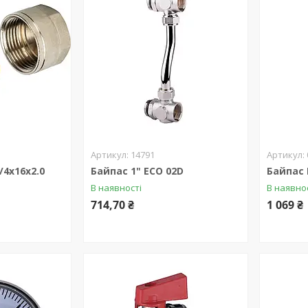
14791
/4х16х2.0
Байпас 1" ECO 02D
Байпас 
В наявності
В наявно
714,70 ₴
1 069 ₴