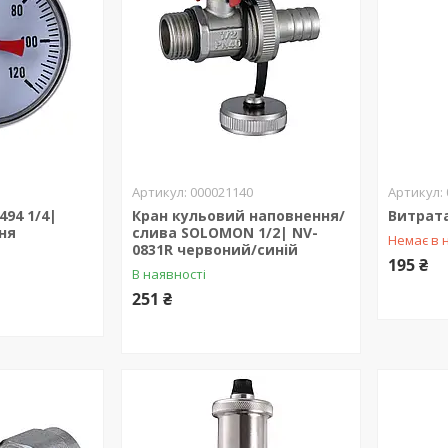
000021140
94 1/4|
Кран кульовий наповнення/
Витрата
ня
слива SOLOMON 1/2| NV-
Немає в 
0831R червоний/синій
195 ₴
В наявності
251 ₴