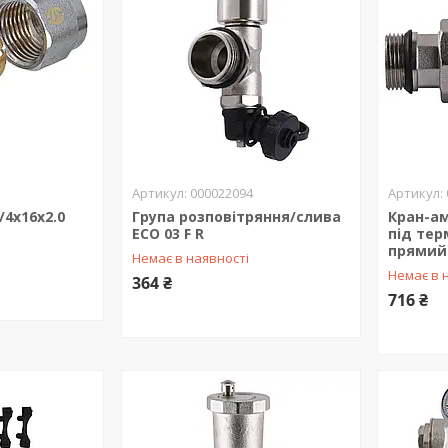
000022094
/4х16х2.0
Група розповітряння/слива
Кран-а
ECO 03 F R
під тер
прямий
Немає в наявності
Немає в 
364 ₴
716 ₴