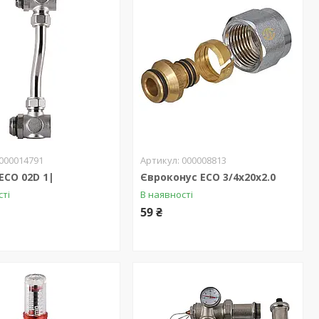
000014791
000008813
ECO 02D 1|
Євроконус ECO 3/4х20х2.0
сті
В наявності
59 ₴