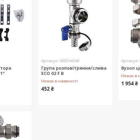
000014248
ктора
Група розповітряння/слива
Вузол ц
 1″
ECO 02 F B
Немає в 
Немає в наявності
1 954 ₴
452 ₴