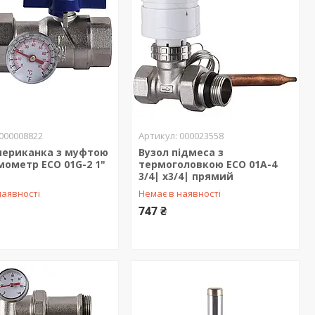
000008822
000023558
мериканка з муфтою
Вузол підмеса з
мометр ECO 01G-2 1"
термоголовкою ECO 01A-4
3/4| х3/4| прямий
наявності
Немає в наявності
747 ₴