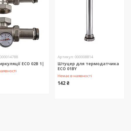
000014788
000008814
иркуляції ECO 02B 1|
Штуцер для термодатчика
ECO 01BY
наявності
Немає в наявності
142 ₴