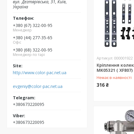
вул. Дегтярівська, 31, Київ,
Україна
+380 (67) 322-00-95
Менеджер
+380 (44) 277-35-65
Офіс
+380 (68) 322-00-95
Менеджер по тарі
000001922
Кріплення коле
MK05321 ( XF807)
http://www.color-pac.net.ua
Немає в наявності
316 ₴
evgeniy@color-pac.net.ua
+380673220095
+380673220095