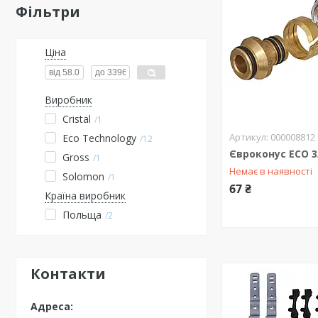
Фільтри
Ціна
Виробник
Cristal
1
000008812
Eco Technology
12
Євроконус ECO 3
Gross
1
Немає в наявності
Solomon
1
67 ₴
Країна виробник
Польща
2
Контакти