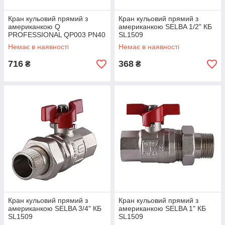
Кран кульовий прямий з
Кран кульовий прямий з
американкою Q
американкою SELBA 1/2" КБ
PROFESSIONAL QP003 PN40
SL1509
1" антипротічка, Білий
Немає в наявності
Немає в наявності
метелик
716
368
₴
₴
Кран кульовий прямий з
Кран кульовий прямий з
американкою SELBA 3/4" КБ
американкою SELBA 1" КБ
SL1509
SL1509