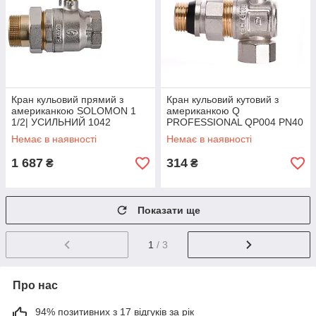
Кран кульовий прямий з
Кран кульовий кутовий з
американкою SOLOMON 1
американкою Q
1/2| УСИЛЬНИЙ 1042
PROFESSIONAL QP004 PN40
1/2" антипротічка, Білий
Немає в наявності
Немає в наявності
метелик
1 687
314
₴
₴
Показати ще
1
/ 3
Про нас
94% позитивних з 17 відгуків за рік