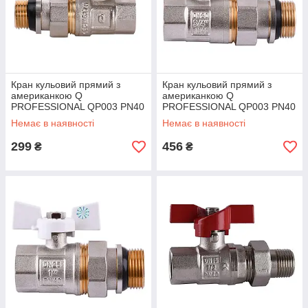
Кран кульовий прямий з
Кран кульовий прямий з
американкою Q
американкою Q
PROFESSIONAL QP003 PN40
PROFESSIONAL QP003 PN40
1/2" антипротічка, Білий
3/4| антипротічка, Білий
Немає в наявності
Немає в наявності
метелик
метелик
299
456
₴
₴