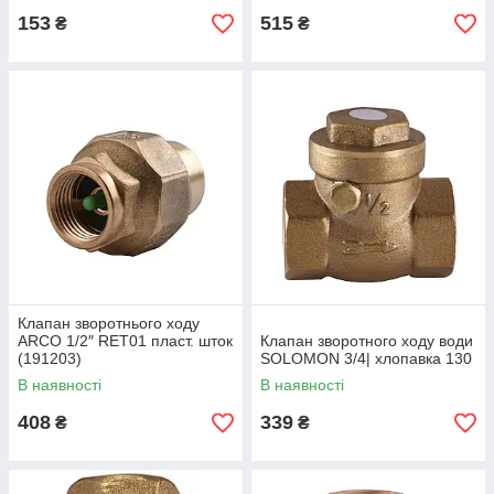
153
515
₴
₴
Клапан зворотнього ходу
ARCO 1/2″ RET01 пласт. шток
Клапан зворотного ходу води
(191203)
SOLOMON 3/4| хлопавка 130
В наявності
В наявності
408
339
₴
₴