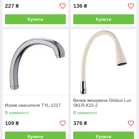
227
136
₴
₴
Купити
Купити
Вилив змішувача Globus Lux
Излив смесителя TYL-1217
SKLR-K15-2
В наявності
В наявності
109
376
₴
₴
Купити
Купити