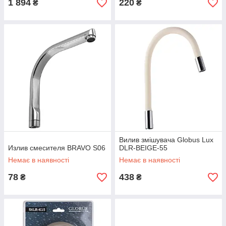
1 894
220
₴
₴
Вилив змішувача Globus Lux
Излив смесителя BRAVO S06
DLR-BEIGE-55
Немає в наявності
Немає в наявності
78
438
₴
₴