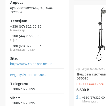
вул. Дегтярівська, 31, Київ,
Україна
+380 (67) 322-00-95
Менеджер
+380 (44) 277-35-65
Офіс
+380 (68) 322-00-95
Менеджер по тарі
http://www.color-pac.net.ua
000006250
Душова система
evgeniy@color-pac.net.ua
DS0010
Немає в наявності
+380673220095
6 600 ₴
+380 (67) 322-00
Менеджер
+380673220095