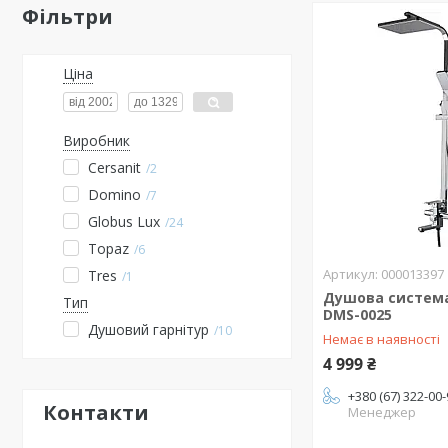
Фільтри
Ціна
Виробник
Cersanit
2
Domino
7
Globus Lux
24
Topaz
6
000013397
Tres
1
Душова систем
Тип
DMS-0025
Душовий гарнітур
10
Немає в наявності
4 999 ₴
+380 (67) 322-00
Контакти
Менеджер