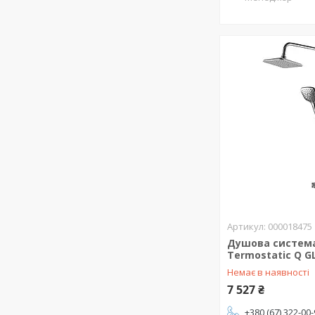
000018475
Душова система
Termostatic Q G
Немає в наявності
7 527 ₴
+380 (67) 322-00