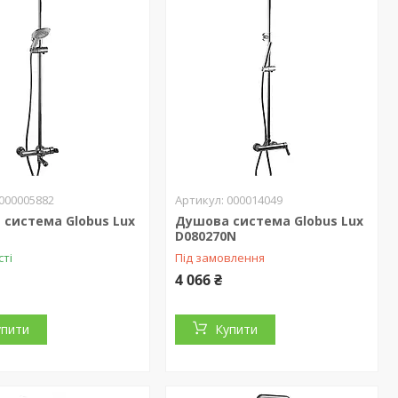
000005882
000014049
система Globus Lux
Душова система Globus Lux
D080270N
сті
Під замовлення
4 066 ₴
упити
Купити