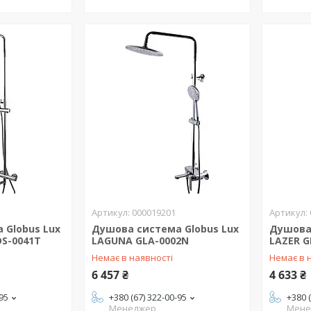
000019201
 Globus Lux
Душова система Globus Lux
Душова 
DS-0041T
LAGUNA GLA-0002N
LAZER G
Немає в наявності
Немає в 
6 457 ₴
4 633 ₴
-95
+380 (67) 322-00-95
+380 
Менеджер
Мене