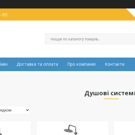
0-95
бмін
Доставка та оплата
Про компанію
Контакти
Душові систем