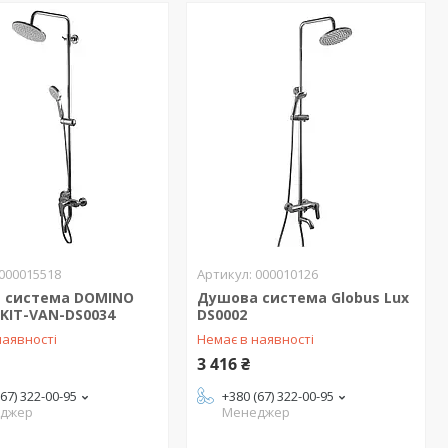
000015518
000010126
 система DOMINO
Душова система Globus Lux
KIT-VAN-DS0034
DS0002
наявності
Немає в наявності
3 416 ₴
(67) 322-00-95
+380 (67) 322-00-95
джер
Менеджер