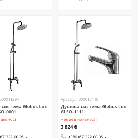
000011294
000010146
система Globus Lux
Душова система Globus Lux
LSO-0001
GLSO-1111
наявності
Немає в наявності
3 824 ₴
(67) 322-00-95
+380 (67) 322-00-95