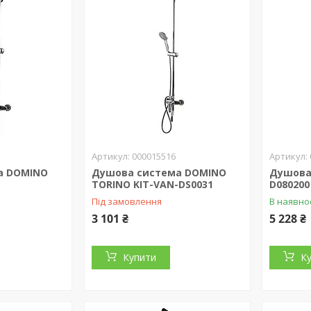
000015516
а DOMINO
Душова система DOMINO
Душова 
TORINO KIT-VAN-DS0031
D080200
Під замовлення
В наявно
3 101 ₴
5 228 ₴
Купити
К