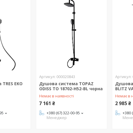
000020843
 TRES EKO
Душова система TOPAZ
Душова
ODISS TO 18702-H52-BL чорна
BLITZ V
Немає в наявності
Немає в 
7 161 ₴
2 985 ₴
-95
+380 (67) 322-00-95
+380 
Менеджер
Мене