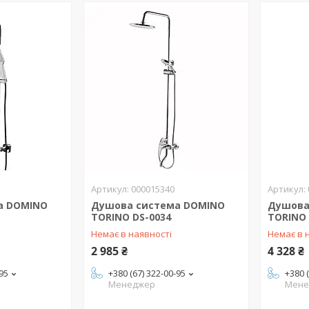
000015340
а DOMINO
Душова система DOMINO
Душова
TORINO DS-0034
TORINO 
Немає в наявності
Немає в 
2 985 ₴
4 328 ₴
-95
+380 (67) 322-00-95
+380 
Менеджер
Мене