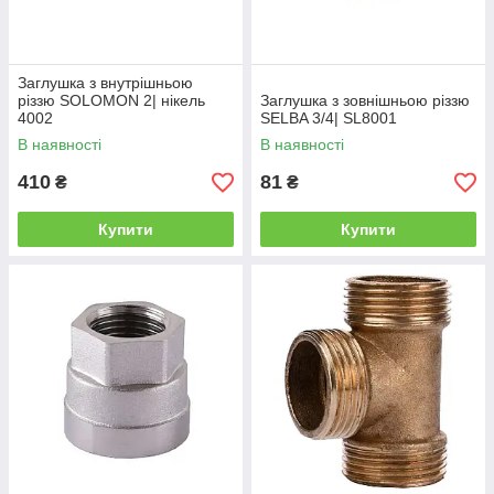
Заглушка з внутрішньою
різзю SOLOMON 2| нікель
Заглушка з зовнішньою різзю
4002
SELBA 3/4| SL8001
В наявності
В наявності
410
81
₴
₴
Купити
Купити