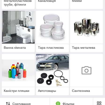
Металопластикові
Каналізація
Мийки
труби, фітинги
Ванна кімната
Тара пластикова
Тара металева
Каністри пляшки
Автотовары
Сантехника
Сортування
0
Фільтри