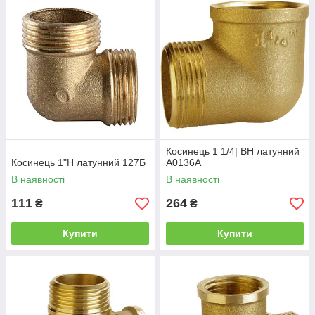
Косинець 1 1/4| ВН латунний
Косинець 1"Н латунний 127Б
А0136А
В наявності
В наявності
111
264
₴
₴
Купити
Купити