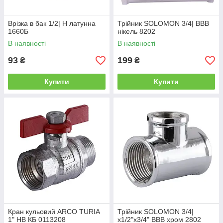
Врізка в бак 1/2| Н латунна
Трійник SOLOMON 3/4| ВВВ
1660Б
нікель 8202
В наявності
В наявності
93
199
₴
₴
Купити
Купити
Кран кульовий ARCO TURIA
Трійник SOLOMON 3/4|
1" НВ КБ 0113208
х1/2"х3/4" ВВВ хром 2802