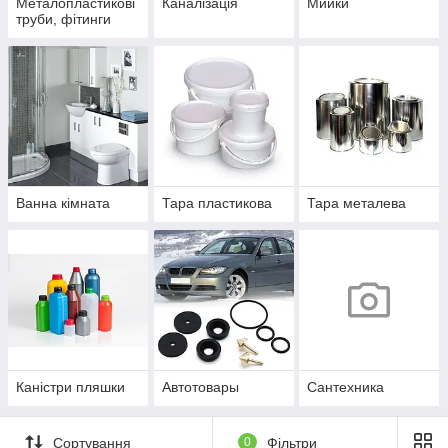
Металопластикові
Каналізація
Мийки
труби, фітинги
Ванна кімната
Тара пластикова
Тара металева
Каністри пляшки
Автотовары
Сантехника
Сортування
0
Фільтри