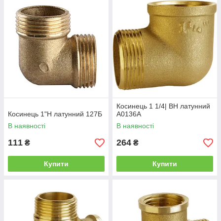
Косинець 1 1/4| ВН латунний
Косинець 1"Н латунний 127Б
А0136А
В наявності
В наявності
111
264
₴
₴
Купити
Купити