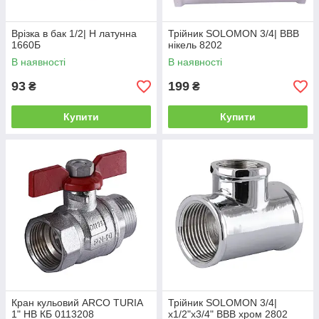
Врізка в бак 1/2| Н латунна
Трійник SOLOMON 3/4| ВВВ
1660Б
нікель 8202
В наявності
В наявності
93
199
₴
₴
Купити
Купити
Кран кульовий ARCO TURIA
Трійник SOLOMON 3/4|
1" НВ КБ 0113208
х1/2"х3/4" ВВВ хром 2802