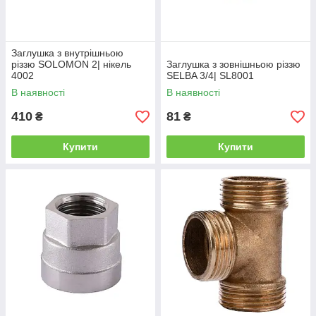
Заглушка з внутрішньою
різзю SOLOMON 2| нікель
Заглушка з зовнішньою різзю
4002
SELBA 3/4| SL8001
В наявності
В наявності
410
81
₴
₴
Купити
Купити